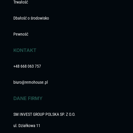
Trwałość
Dbałość o środowisko
Pewność
KONTAKT
+48 668 063 757
biuro@remohouse.pl
DANE FIRMY
SM INVEST GROUP POLSKA SP. Z O.O.
ul. Działkowa 11