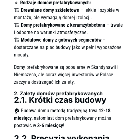
🔹
Rodzaje domów prefabrykowanych:
🏗
Drewniane domy szkieletowe
– lekkie i szybkie w
montażu, ale wymagają dobrej izolacji.
🏗
Domy prefabrykowane z keramzytobetonu
– trwałe
i odporne na warunki atmosferyczne.
🏗
Modułowe domy z gotowych segmentów
–
dostarczane na plac budowy jako w pełni wyposażone
moduły.
Domy prefabrykowane są popularne w Skandynawii i
Niemczech, ale coraz więcej inwestorów w Polsce
zaczyna dostrzegać ich zalety.
2. Zalety domów prefabrykowanych
2.1. Krótki czas budowy
🏠 Budowa domu metodą tradycyjną trwa
12-18
miesięcy
, natomiast dom prefabrykowany można
postawić w
3-6 miesięcy
!
2.2. Precyzja wykonania