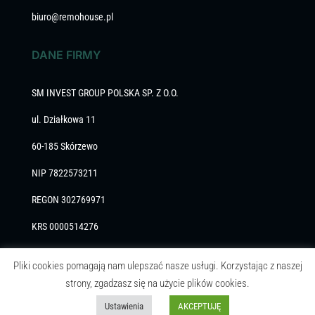
biuro@remohouse.pl
DANE FIRMY
SM INVEST GROUP POLSKA SP. Z O.O.
ul. Działkowa 11
60-185 Skórzewo
NIP 7822573211
REGON 302769971
KRS 0000514276
Polityka prywatności
Pliki cookies pomagają nam ulepszać nasze usługi. Korzystając z naszej
strony, zgadzasz się na użycie plików cookies.
Ustawienia
AKCEPTUJĘ