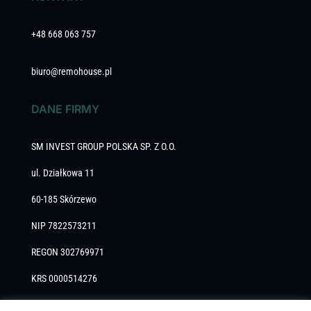
+48 668 063 757
biuro@remohouse.pl
DANE FIRMY
SM INVEST GROUP POLSKA SP. Z O.O.
ul. Działkowa 11
60-185 Skórzewo
NIP 7822573211
REGON 302769971
KRS 0000514276