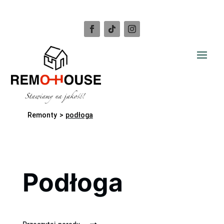
Remonty
>
podłoga
Podłoga