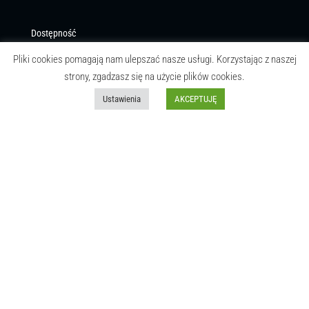
Dostępność
Pliki cookies pomagają nam ulepszać nasze usługi. Korzystając z naszej
Niezawodność
strony, zgadzasz się na użycie plików cookies.
Ustawienia
AKCEPTUJĘ
Przejrzystość kosztów
VAT 8%
Trwałość
Dbałość o środowisko
Pewność
KONTAKT