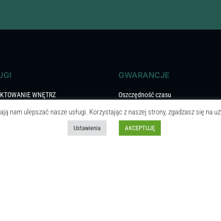
UGI
GWARANCJE
EKTOWANIE WNĘTRZ
Oszczędność czasu
ają nam ulepszać nasze usługi. Korzystając z naszej strony, zgadzasz się na uż
KTOR NADZORU
Terminowość
Ustawienia
AKCEPTUJĘ
ŃCZENIA WNĘTRZ
Dostępność
RZA KOMERCYJNE
Niezawodność
 ARCHITEKTONICZNY
Przejrzystość kosztów
TY ŁAZIENKI
VAT 8%
KI WIELKOFORMATOWE
Trwałość