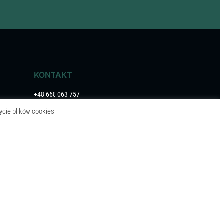
KONTAKT
+48 668 063 757
ycie plików cookies.
biuro@remohouse.pl
DANE FIRMY
SM INVEST GROUP POLSKA SP. Z O.O.
ul. Działkowa 11
60-185 Skórzewo
NIP 7822573211