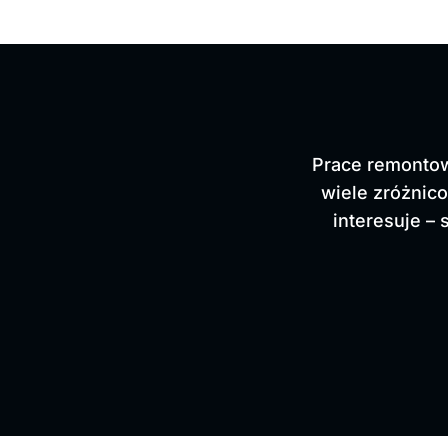
Prace remontow
wiele zróżnic
interesuje – 