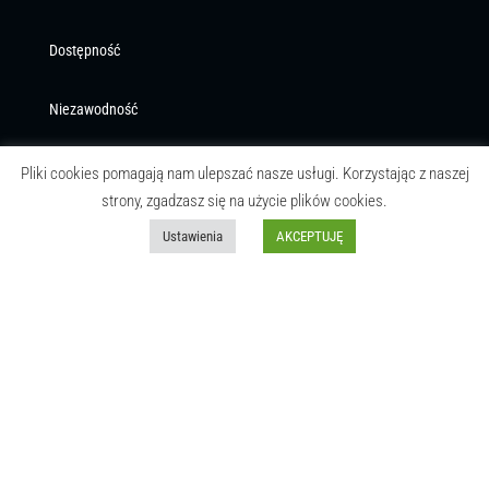
Dostępność
Niezawodność
Przejrzystość kosztów
Pliki cookies pomagają nam ulepszać nasze usługi. Korzystając z naszej
strony, zgadzasz się na użycie plików cookies.
VAT 8%
Ustawienia
AKCEPTUJĘ
Trwałość
Dbałość o środowisko
Pewność
KONTAKT