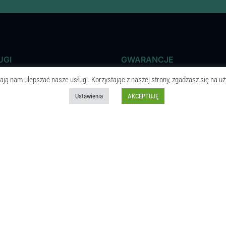
UGI
GWARANCJE
ają nam ulepszać nasze usługi. Korzystając z naszej strony, zgadzasz się na uż
EKTOWANIE WNĘTRZ
Oszczędność czasu
Ustawienia
AKCEPTUJĘ
KTOR NADZORU
Terminowość
ŃCZENIA WNĘTRZ
Dostępność
RZA KOMERCYJNE
Niezawodność
 ARCHITEKTONICZNY
Przejrzystość kosztów
TY ŁAZIENKI
VAT 8%
KI WIELKOFORMATOWE
Trwałość
Y PODWIESZANE
Dbałość o środowisko