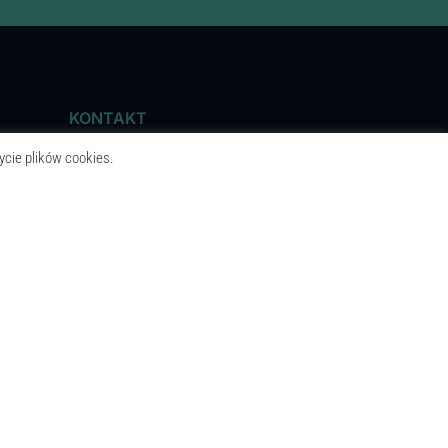
KONTAKT
ycie plików cookies.
+48 668 063 757
biuro@remohouse.pl
DANE FIRMY
SM INVEST GROUP POLSKA SP. Z O.O.
ul. Działkowa 11
60-185 Skórzewo
NIP 7822573211
REGON 302769971