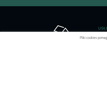
USŁ
Pliki cookies pomag
PROJ
INSPE
WYKO
WNĘT
BETON
REMON
PŁYT
SUFIT