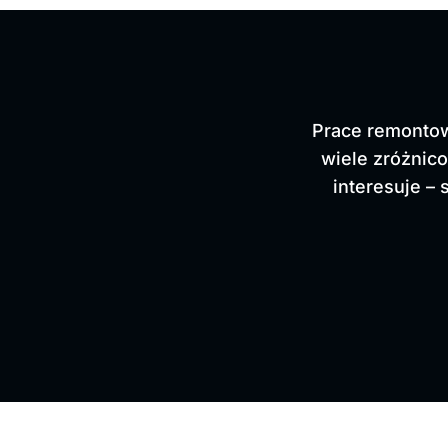
Prace remontow
wiele zróżnic
interesuje – 