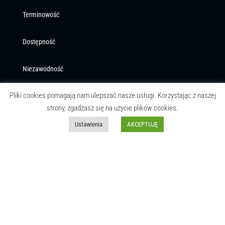
Terminowość
Dostępność
Niezawodność
Pliki cookies pomagają nam ulepszać nasze usługi. Korzystając z naszej
Przejrzystość kosztów
strony, zgadzasz się na użycie plików cookies.
VAT 8%
Ustawienia
AKCEPTUJĘ
Trwałość
Dbałość o środowisko
Pewność